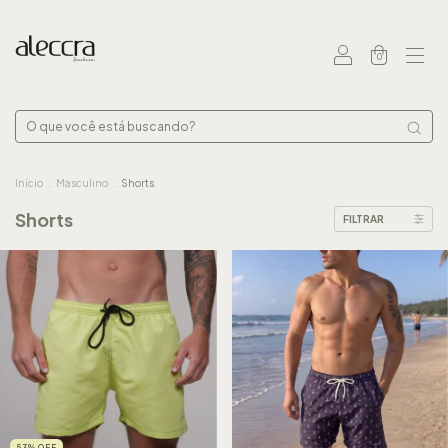
0
Início
.
Masculino
.
Shorts
Shorts
FILTRAR
53
%
OFF